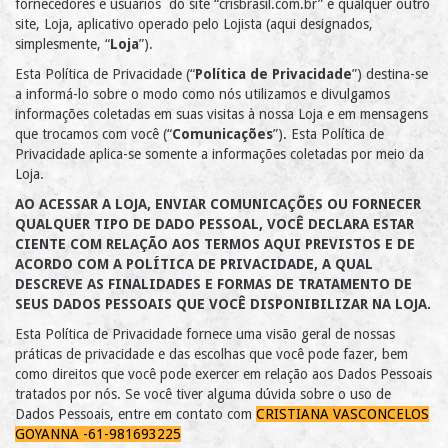
fornecedores e usuários do site “crisbrasil.com.br” e qualquer outro
site, Loja, aplicativo operado pelo Lojista (aqui designados,
simplesmente, “
Loja
”).
Esta Política de Privacidade (“
Política de Privacidade
”) destina-se
a informá-lo sobre o modo como nós utilizamos e divulgamos
informações coletadas em suas visitas à nossa Loja e em mensagens
que trocamos com você (“
Comunicações
”). Esta Política de
Privacidade aplica-se somente a informações coletadas por meio da
Loja.
AO ACESSAR A LOJA, ENVIAR COMUNICAÇÕES OU FORNECER
QUALQUER TIPO DE DADO PESSOAL, VOCÊ DECLARA ESTAR
CIENTE COM RELAÇÃO AOS TERMOS AQUI PREVISTOS E DE
ACORDO COM A POLÍTICA DE PRIVACIDADE, A QUAL
DESCREVE AS FINALIDADES E FORMAS DE TRATAMENTO DE
SEUS DADOS PESSOAIS QUE VOCÊ DISPONIBILIZAR NA LOJA.
Esta Política de Privacidade fornece uma visão geral de nossas
práticas de privacidade e das escolhas que você pode fazer, bem
como direitos que você pode exercer em relação aos Dados Pessoais
tratados por nós. Se você tiver alguma dúvida sobre o uso de
Dados Pessoais, entre em contato com
CRISTIANA VASCONCELOS
GOYANNA -61-981693225